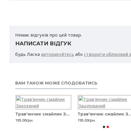
Немає відгуків про цей товар.
НАПИСАТИ ВІДГУК
будь Ласка
авторизуйтесь
або
створити обліковий 
ВАМ ТАКОЖ МОЖЕ СПОДОБАТИСЬ
Трав'янчик смайлик Дівчинка
Вазон Флора зі штирем d16
Трав'янчик смайлик Закоханий
Вазон з автополивом Арте (ARTE) 3,5л
Трав'янчик смайлик За
78.00грн.
195.00грн.
240.00грн.
195.00грн.