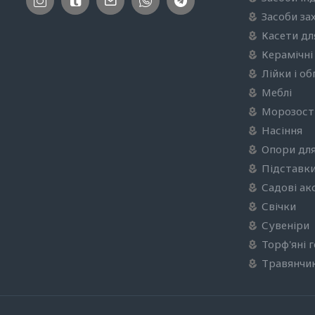
Засоби за
Касети дл
Керамічні
Лійки і о
Меблі
Морозості
Насіння
Опори для
Підставки
Садові ак
Свічки
Сувеніри
Торф'яні 
Травянчи