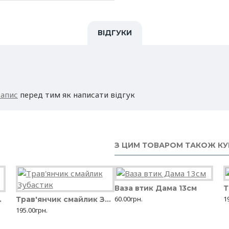
удобрювати.
Склад:
дерев'яна тирса
ВІДГУКИ
запис
перед тим як написати відгук
З ЦИМ ТОВАРОМ ТАКОЖ К
Ваза втик Дама 13см
Т
60.00грн.
1
цiлований
Автополив для рослин Лілія, 250 мл
Трав'янчик смайлик Зубастик
58.00грн.
195.00грн.