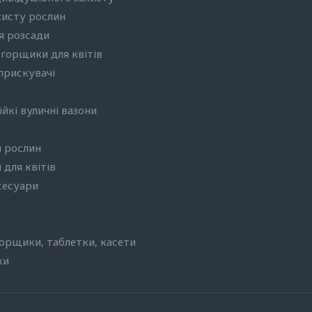
хисту рослин
я розсади
 горщики для квітів
бприскувачі
йкі вуличні вазони
 рослин
 для квітів
сесуари
горщики, таблетки, касети
ки