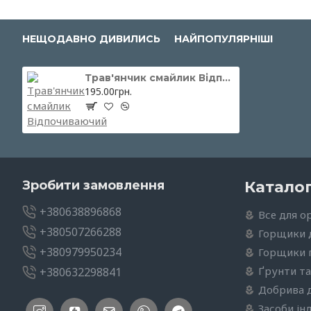
НЕЩОДАВНО ДИВИЛИСЬ
НАЙПОПУЛЯРНІШІ
Трав'янчик смайлик Відпочиваючий
195.00грн.
Зробити замовлення
Катало
+380638896868
Все для о
+380507266288
Горщики 
+380979950234
Горщики п
Ґрунти та
+380632298841
Добрива 
Засоби ін