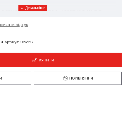
ні вручну виразні фігурки - Трав'янчик можуть
иною будь-якого інтер'єру. При створенні їх
 екологічно чисті матеріали. Зверюшки, казкові
писати відгук
і складаються з дерев'яної тирси, капрону і насіння
Артикул:
169/557
ість всім членам сім'ї. Побачити бурю захоплення
и при появі перших ніжних паростків, круглий рік
і, зітхати її аромат - що може бути краще для
КУПИТИ
опочуття?
И
ПОРІВНЯННЯ
в теплу воду на 2-3 хв.
поверхню у вологому стані, не допускаючи
ложення.
в світлому і теплому місці. Для більш швидкого
омендується накрити на перші 5 днів поліеіленовой
янчик в міру проростання. При наявності
а для кімнатних рослин, траву можна навіть