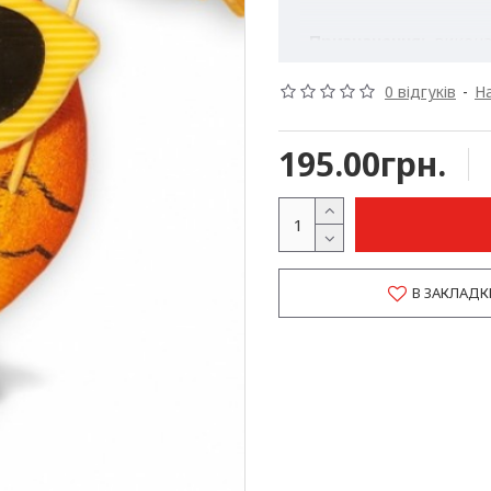
Призначення:
викона
стати невід'ємною част
використані найкращі і
0 відгуків
-
На
герої, смішні чоловічк
трави.
195.00грн.
Травянчик принесе рад
на обличчі своєї дитин
радіти зеленій травичц
вашого настрою і сам
Спосіб застосування:
В ЗАКЛАДК
1. Опустіть Трав'янчик 
2. Щодня підтримуйте 
пересихання і перезво
3. Додайте Трав'янчик 
проростання трави рек
плівкою.
4. Підстригайте Трав'
універсального добрив