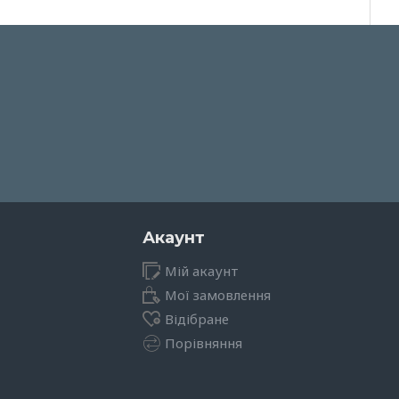
Акаунт
Мій акаунт
Мої замовлення
Відібране
Порівняння