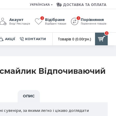
ДОСТАВКА ТА ОПЛАТА
УКРАЇНСЬКА
0
0
Акаунт
Відібране
Порівняння
Вхід/ Реєстрація
Відібрані товари
Порівняння товарів
0
Товарів 0 (0.00грн.)
АКЦІЇ
КОНТАКТИ
 смайлик Відпочиваючий
ОПИС
ні сувеніри, за якими легко і цікаво доглядати