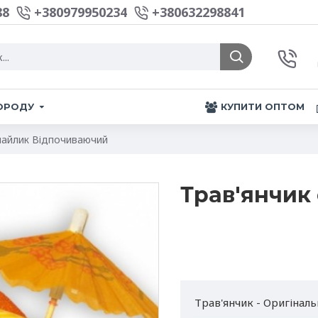
88
+380979950234
+380632298841
ГОРОДУ
КУПИТИ ОПТОМ
майлик Відпочиваючий
Трав'янчик
Трав'янчик - Оригіналь