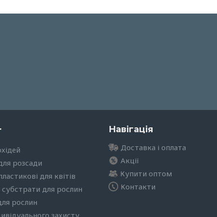
г
Навігація
Доставка і оплата
рхідей
Акції
для розсади
Купити оптом
ластикові для квітів
Контакти
 субстрати для рослин
для рослин
дивідуального захисту