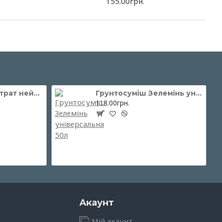
155.00грн.
Торф'яний Субстрат нейтральний 250л, Peatfield (Пітфілд)
Грунтосуміш Зелемінь універсальна 50л
118.00грн.
Акаунт
Мій акаунт