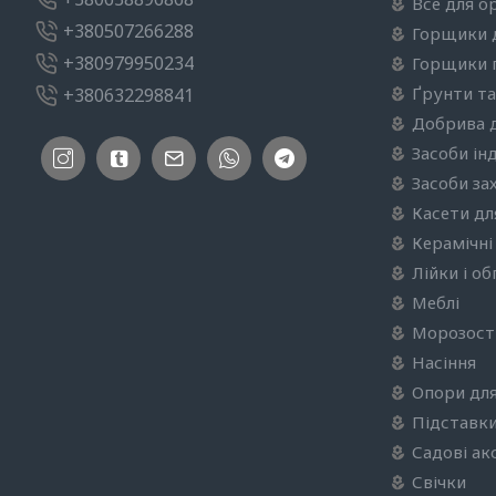
Все для о
+380507266288
Горщики 
+380979950234
Горщики п
Ґрунти та
+380632298841
Добрива 
Засоби ін
Засоби за
Касети дл
Керамічні
Лійки і о
Меблі
Морозості
Насіння
Опори для
Підставки
Садові ак
Свічки