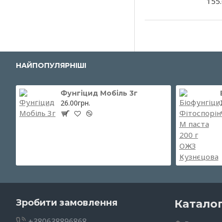
155.
НАЙПОПУЛЯРНІШІ
Фунгіцид Мобіль 3г
26.00грн.
Зробити замовлення
Катало
+380638896868