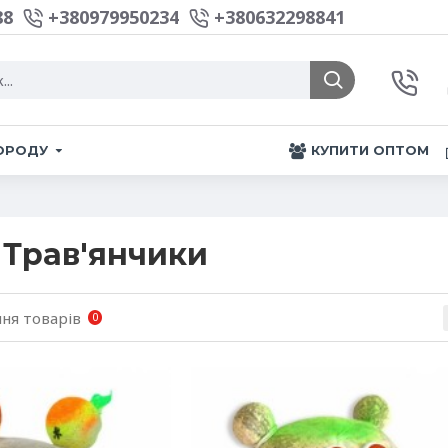
88
+380979950234
+380632298841
ГОРОДУ
КУПИТИ ОПТОМ
 Трав'янчики
ня товарів
0