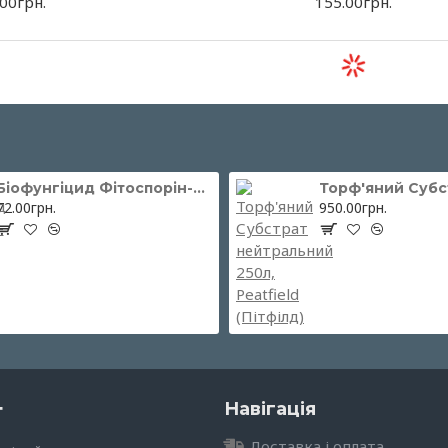
00грн.
155.00грн.
Біофунгіцид Фітоспорін-М паста 200 г ОЖЗ Кузнєцова
72.00грн.
950.00грн.
г
Навігація
Доставка і оплата