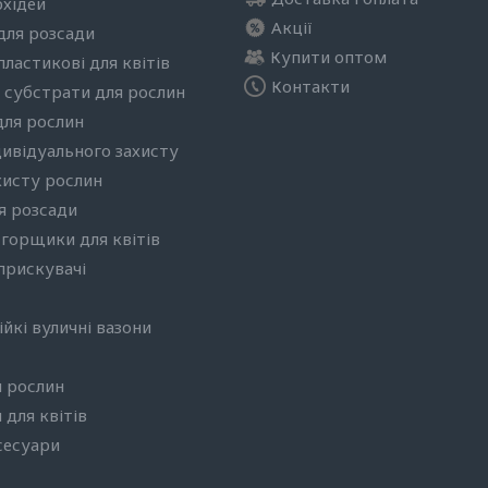
рхідей
Акції
для розсади
Купити оптом
ластикові для квітів
Контакти
 субстрати для рослин
для рослин
дивідуального захисту
хисту рослин
я розсади
 горщики для квітів
бприскувачі
йкі вуличні вазони
 рослин
 для квітів
сесуари