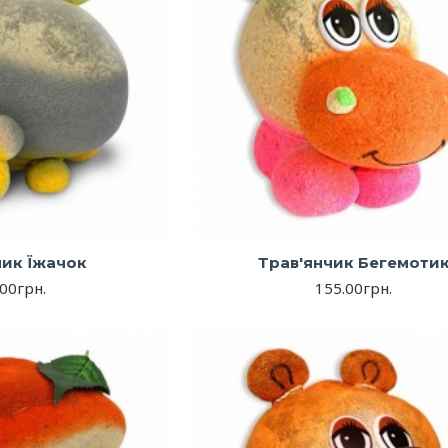
чик Їжачок
Трав'янчик Бегемоти
00грн.
155.00грн.