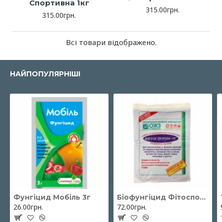
Спортивна 1кг
315.00грн.
315.00грн.
Всі товари відображено.
НАЙПОПУЛЯРНІШІ
Фунгіцид Мобіль 3г
Біофунгіцид Фітоспорін-М паста 200 г ОЖЗ Кузнєцова
26.00грн.
72.00грн.