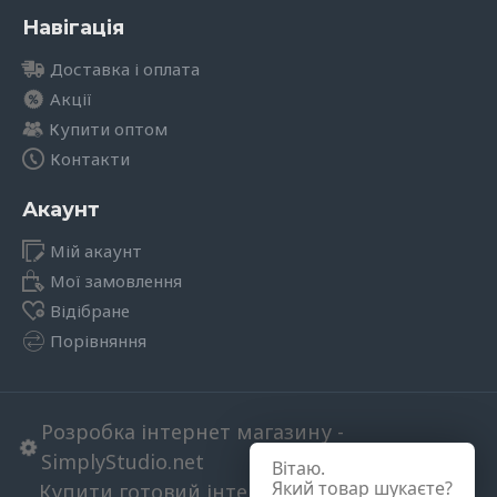
Навігація
Доставка і оплата
Акції
Купити оптом
Контакти
Акаунт
Мій акаунт
Мої замовлення
Відібране
Порівняння
Розробка інтернет магазину -
SimplyStudio.net
Вітаю.
Який товар шукаєте?
Купити готовий інтернет магазин в