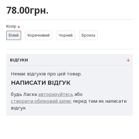
приміщенні, так і на відкритих майданчиках.
78.00грн.
Матеріал:
поліпропілен
Колір
Білий
Коричневий
Чорний
Бронза
Габарити:
діаметр 16см, висота 37см, об'єм 2.2л
ВІДГУКИ
Країна виробник
: Україна
Немає відгуків про цей товар.
НАПИСАТИ ВІДГУК
будь Ласка
авторизуйтесь
або
Термін придатності:
не обмежений.
створити обліковий запис
перед тим як написати
відгук