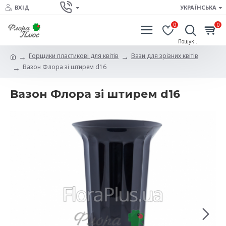
ВХІД
УКРАЇНСЬКА
0
0
Горщики пластикові для квітів
Вази для зрізних квітів
Вазон Флора зі штирем d16
Вазон Флора зі штирем d16