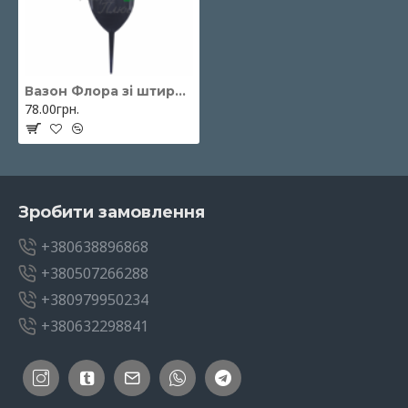
Вазон Флора зі штирем d16
78.00грн.
Зробити замовлення
+380638896868
+380507266288
+380979950234
+380632298841