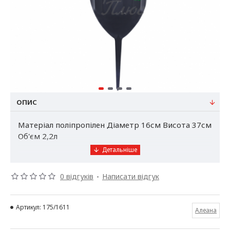
ОПИС
Матеріал поліпропілен Діаметр 16см Висота 37см
Об'єм 2,2л
Призначення:
ваза для квітів Флора
0 відгуків
-
Написати відгук
призначена для демонстрації зрізних квітів,
представлений горщик виготовлений з міцного і
жорсткого, а також легкого пластика. Стійкий до
Артикул:
175/1611
Алеана
механічних пошкоджень і погодних умов, його
можна успішно використовувати як в