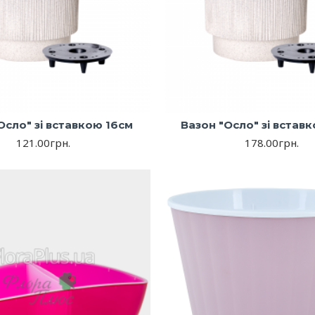
Осло" зі вставкою 16см
Вазон "Осло" зі встав
121.00грн.
178.00грн.