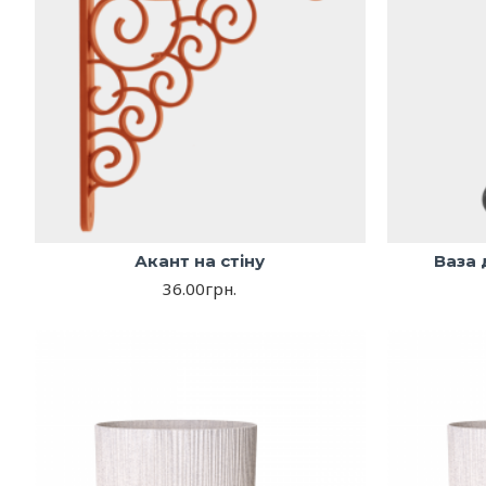
Акант на стіну
Ваза 
36.00грн.