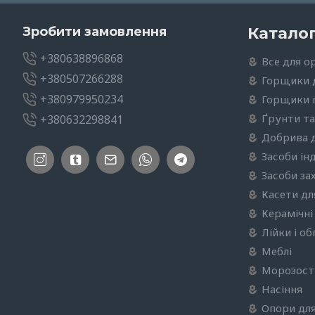
Зробити замовлення
Катало
+380638896868
Все для о
+380507266288
Горщики 
+380979950234
Горщики п
Ґрунти та
+380632298841
Добрива 
Засоби ін
Засоби за
Касети дл
Керамічні
Лійки і о
Меблі
Морозості
Насіння
Опори для