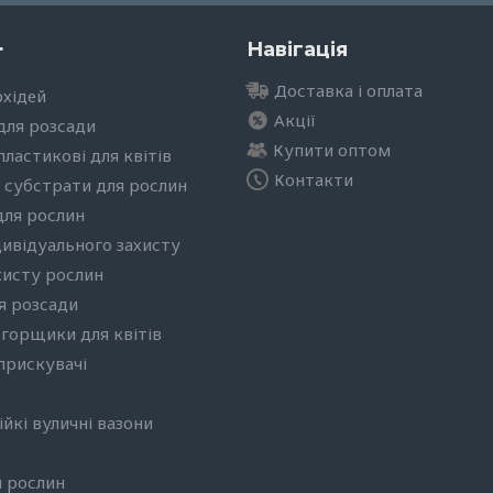
г
Навігація
Доставка і оплата
рхідей
Акції
для розсади
Купити оптом
ластикові для квітів
Контакти
 субстрати для рослин
для рослин
дивідуального захисту
хисту рослин
я розсади
 горщики для квітів
бприскувачі
йкі вуличні вазони
 рослин