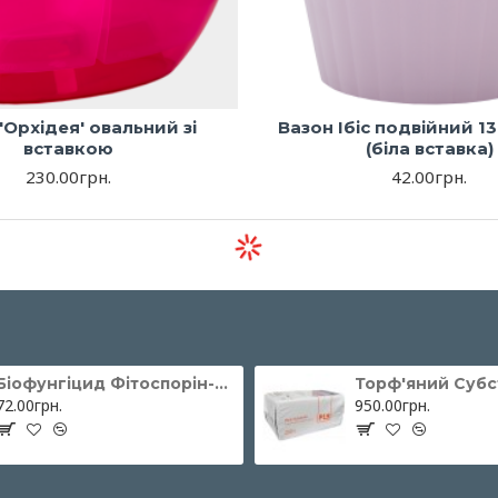
'Орхідея' овальний зі
Вазон Ібіс подвійний 13
вставкою
(біла вставка)
230.00грн.
42.00грн.
Біофунгіцид Фітоспорін-М паста 200 г ОЖЗ Кузнєцова
72.00грн.
950.00грн.