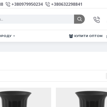
88
+380979950234
+380632298841
ГОРОДУ
КУПИТИ ОПТОМ