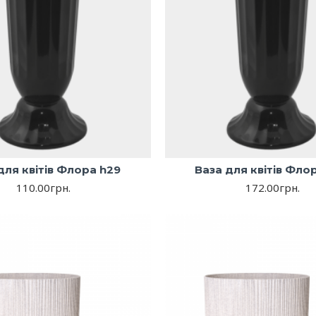
для квітів Флора h29
Ваза для квітів Фло
110.00грн.
172.00грн.