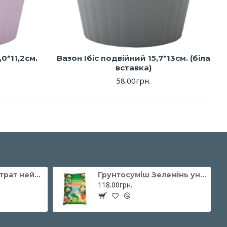
,0*11,2см.
Вазон Ібіс подвійний 15,7*13см. (біла
вставка)
58.00грн.
Торф'яний Субстрат нейтральний 250л, Peatfield (Пітфілд)
Грунтосуміш Зелемінь універсальна 50л
118.00грн.