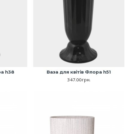
ра h38
Ваза для квітів Флора h51
347.00грн.