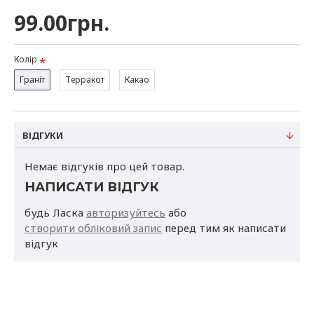
приміщенні, так і на відкритих майданчиках.
99.00грн.
Матеріал:
поліпропілен
Колір
Граніт
Терракот
Какао
Розмірна сітка:
діаметр 20см, висота 13см, об'єм 2л
діаметр 25см, висота 16см, об'єм 4л
ВІДГУКИ
Немає відгуків про цей товар.
НАПИСАТИ ВІДГУК
Країна виробник:
Україна
будь Ласка
авторизуйтесь
або
створити обліковий запис
перед тим як написати
Термін придатності:
не обмежений.
відгук