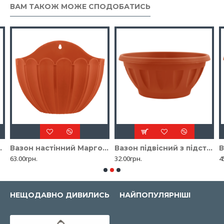
ВАМ ТАКОЖ МОЖЕ СПОДОБАТИСЬ
кою 20*13см
Вазон настінний Марго 12,5 * 15см
Вазон підвісний з підставкою Жанна 12*6
63.00грн.
32.00грн.
4
НЕЩОДАВНО ДИВИЛИСЬ
НАЙПОПУЛЯРНІШІ