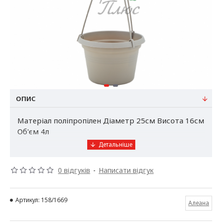
ОПИС
Матеріал поліпропілен Діаметр 25см Висота 16см
Об'єм 4л
Призначення:
вазон з підвіскою Глорія
0 відгуків
-
Написати відгук
призначений для висадки кімнатних рослин,
представлений горщик виготовлений з міцного і
жорсткого, але також легкого пластика. Стійкий
Артикул:
158/1669
Алеана
до механічних пошкоджень і погодних умов, його
можна успішно використовувати як в