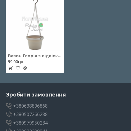
Вазон Глорія з підвіскою 25*16см
99.00грн.
Зробити замовлення
+380638896868
+380507266288
+380979950234