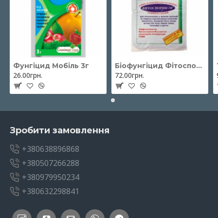
Фунгіцид Мобіль 3г
Біофунгіцид Фітоспорін-М паста 200 г ОЖЗ Кузнєцова
26.00грн.
72.00грн.
Зробити замовлення
+380638896868
+380507266288
+380979950234
+380632298841