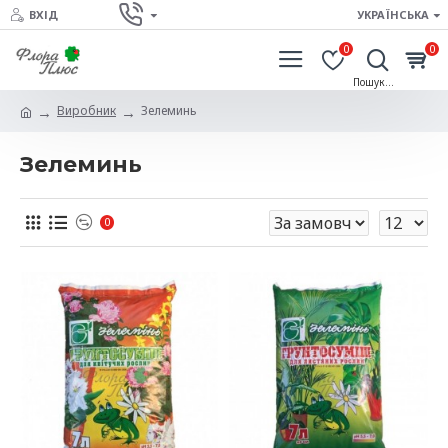
ВХІД
УКРАЇНСЬКА
0
0
Виробник
Зелеминь
Зелеминь
0