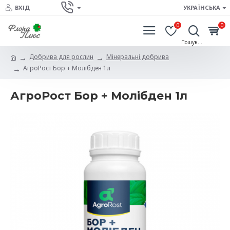
ВХІД
УКРАЇНСЬКА
0
0
Добрива для рослин
Мінеральні добрива
АгроРост Бор + Молібден 1л
АгроРост Бор + Молібден 1л