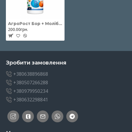
АгроРост Бор + Молібден 1л
200.00грн.
Зробити замовлення
+380638896868
+380507266288
+380979950234
+380632298841