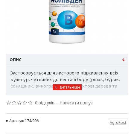
ОПИС
Застосовується для листового підживлення всіх
культур, чутливих до нестачі бору (ріпак, буряк,
соняшник, виноград, овочі, фруктові дерева та
ін.).
Завдяки активній органічній формі бору та
0 відгуків
-
Написати відгук
наявності у складі добрива хелату молібдену
препарат легко засвоюється рослинами та
максимально швидко компенсує дефіцит бору.
Артикул:
174/906
AgroRost
Склад: