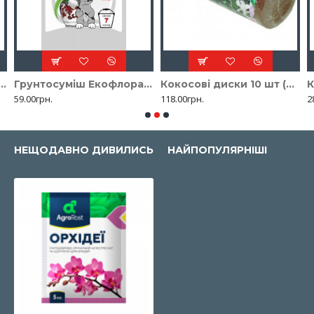
1л (розпушувач, регулятор вологи)
Грунтосуміш Екофлора універсальна 7л
Кокосові диски 10 шт (0,65 кг)
К
59.00грн.
118.00грн.
2
НЕЩОДАВНО ДИВИЛИСЬ
НАЙПОПУЛЯРНІШІ