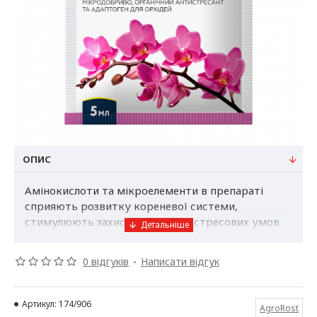
ОПИС
Амінокислоти та мікроелементи в препараті
сприяють розвитку кореневої системи,
стимулюють захист рослин від стресових умов
росту (нерегулярне зволоження, протяги,
недостатнє освітлення).
0 відгуків
-
Написати відгук
Склад:
амінокислоти – 20%;
Артикул:
174/906
AgroRost
загальний азот – 5%;