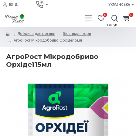
ВХІД
УКРАЇНСЬКА
0
0
Добрива для рослин
Біостимулятори
АгроРост Мікродобриво Орхідеї15мл
АгроРост Мікродобриво
Орхідеї15мл