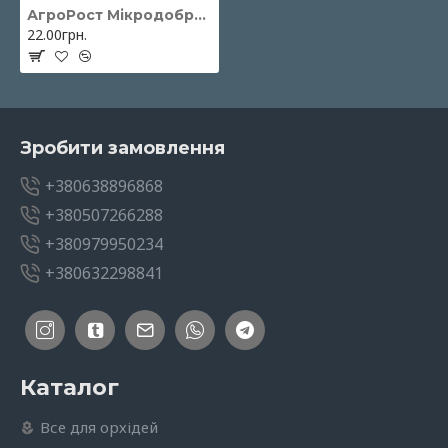
АгроРост Мікродобриво Орхідеї15мл
22.00грн.
Зробити замовлення
+380638896868
+380507266288
+380979950234
+380632298841
Каталог
Все для орхідей