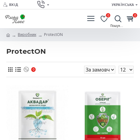
ВХІД
УКРАЇНСЬКА
0
0
Виробник
ProtectON
ProtectON
0