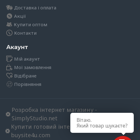
Доставка і оплата
Акції
Купити оптом
Контакти
Акаунт
Мій акаунт
Мої замовлення
Відібране
Порівняння
Розробка інтернет магазину -
SimplyStudio.net
Вітаю.
Який товар шукаєте?
Купити готовий інтернет магазин в
buysite4u.com