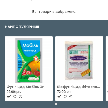
Всі товари відображено.
НАЙПОПУЛЯРНІШІ
Фунгіцид Мобіль 3г
Біофунгіцид Фітоспорін-М паста 200 г ОЖЗ Кузнєцова
26.00грн.
72.00грн.