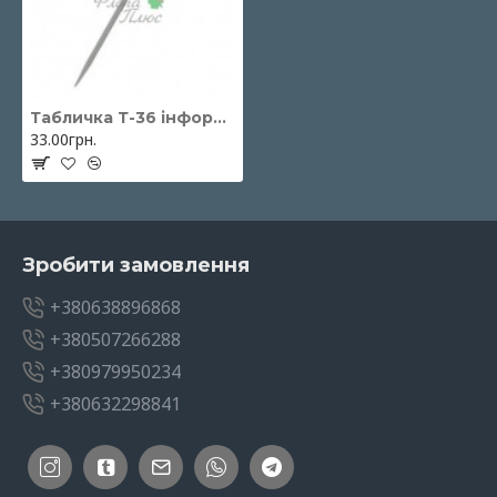
Табличка Т-36 інформаційна 15х10х36см
33.00грн.
Зробити замовлення
+380638896868
+380507266288
+380979950234
+380632298841