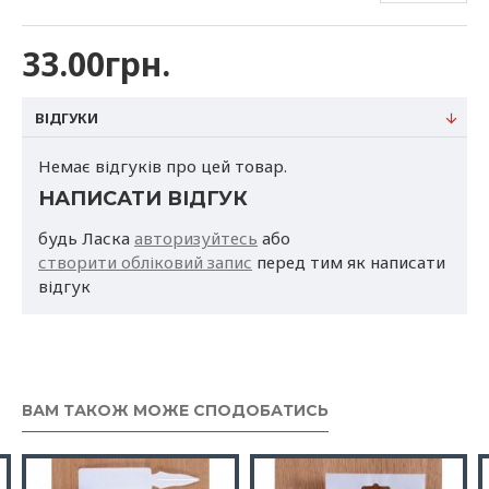
витягніть її з грунту;
Табличку знову можна використовувати.
33.00грн.
Матеріал:
пластмаса
ВІДГУКИ
Загальний розмір:
46см
Розмір таблички
Немає відгуків про цей товар.
: 15*10см
НАПИСАТИ ВІДГУК
Довжина ніжки :
36см
будь Ласка
авторизуйтесь
або
Термін придатності:
не обмежений.
створити обліковий запис
перед тим як написати
відгук
ВАМ ТАКОЖ МОЖЕ СПОДОБАТИСЬ