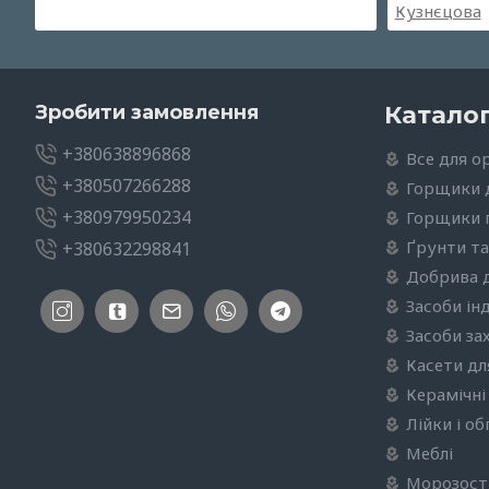
Зробити замовлення
Катало
+380638896868
Все для о
+380507266288
Горщики 
+380979950234
Горщики п
Ґрунти та
+380632298841
Добрива 
Засоби ін
Засоби за
Касети дл
Керамічні
Лійки і о
Меблі
Морозості