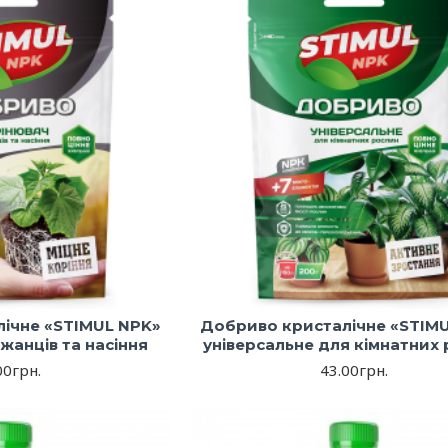
ічне «STIMUL NPK»
Добриво кристалічне «STIM
жанців та насіння
універсальне для кімнатних
00грн.
43.00грн.