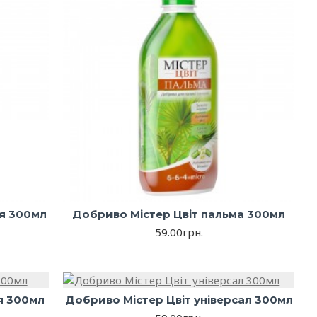
ія 300мл
Добриво Містер Цвіт пальма 300мл
59.00грн.
я 300мл
Добриво Містер Цвіт універсал 300мл