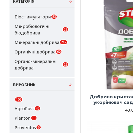
КАТЕГОРІЯ
Біостимулятори
53
Мікробіологічні
52
біодобрива
Мінеральні добрива
212
Органічні добрива
62
Органо-мінеральні
22
добрива
ВИРОБНИК
Добриво кристал
106
укорінювач сад
AgroRost
45
43.
Planton
11
Proventus
6