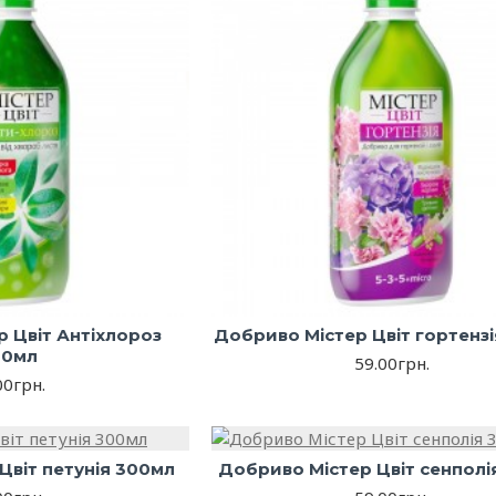
 Цвіт Антіхлороз
Добриво Містер Цвіт гортенз
00мл
59.00грн.
00грн.
Цвіт петунія 300мл
Добриво Містер Цвіт сенполі