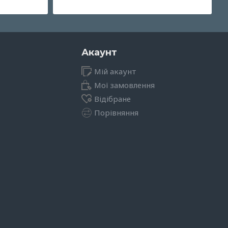
Акаунт
Мій акаунт
Мої замовлення
Відібране
Порівняння