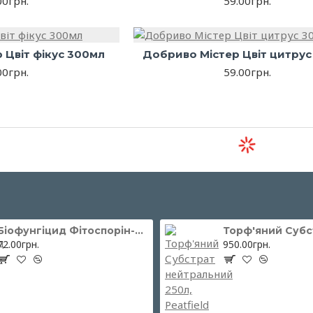
00грн.
59.00грн.
 Цвіт фікус 300мл
Добриво Містер Цвіт цитрус
00грн.
59.00грн.
Біофунгіцид Фітоспорін-М паста 200 г ОЖЗ Кузнєцова
72.00грн.
950.00грн.