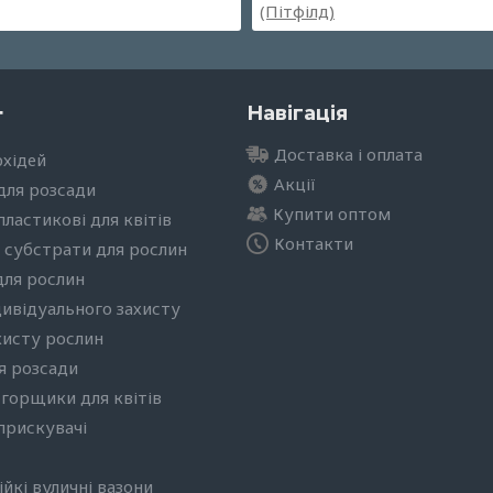
г
Навігація
Доставка і оплата
рхідей
Акції
для розсади
Купити оптом
ластикові для квітів
Контакти
 субстрати для рослин
для рослин
дивідуального захисту
хисту рослин
я розсади
 горщики для квітів
бприскувачі
йкі вуличні вазони