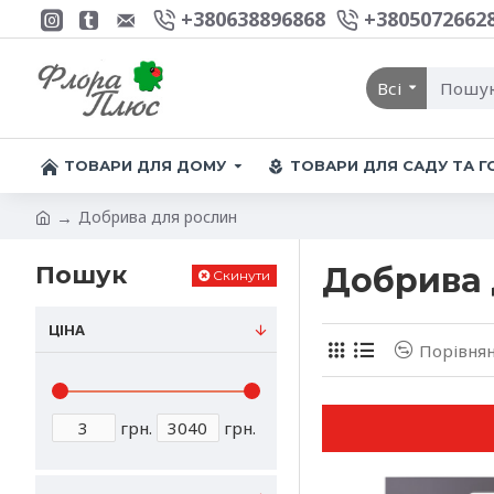
+380638896868
+3805072662
Всі
ТОВАРИ ДЛЯ ДОМУ
ТОВАРИ ДЛЯ САДУ ТА 
Добрива для рослин
Пошук
Добрива 
Скинути
ЦІНА
Порівнян
грн.
грн.