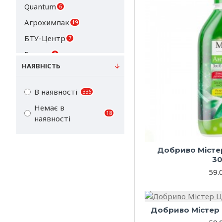
Quantum
6
Агрохимпак
19
БТУ-Центр
7
Гермес
1
НАЯВНІСТЬ
Гилея
44
Чистый лист
77
В наявності
336
Швидка допомога
10
Немає в
18
Экофлора
наявності
1
Добриво Містер
3
59.
Добриво Містер 