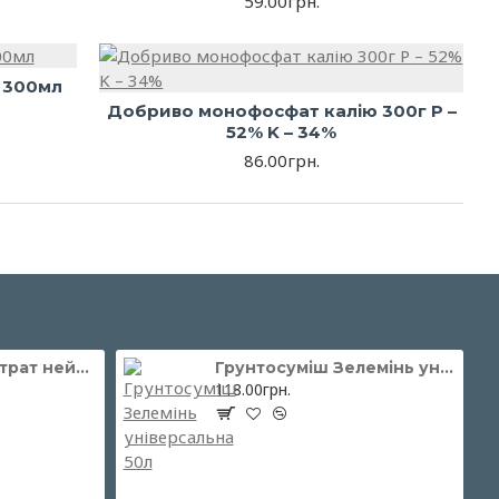
59.00грн.
 300мл
Добриво монофосфат калію 300г P –
52% K – 34%
86.00грн.
Торф'яний Субстрат нейтральний 250л, Peatfield (Пітфілд)
Грунтосуміш Зелемінь універсальна 50л
118.00грн.