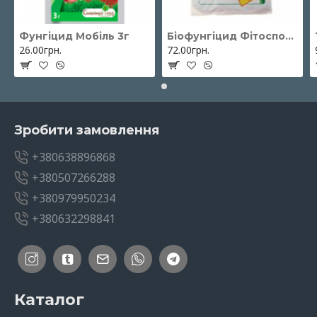
Фунгіцид Мобіль 3г
Біофунгіцид Фітоспорін-М паста 200 г ОЖЗ Кузнєцова
26.00грн.
72.00грн.
Зробити замовлення
+380638896868
+380507266288
+380979950234
+380632298841
Каталог